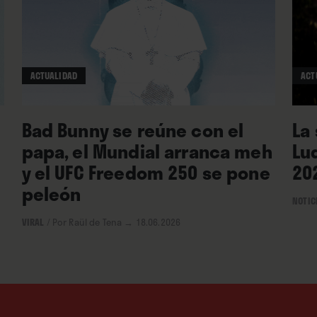
ACTUALIDAD
ACT
Bad Bunny se reúne con el
La
papa, el Mundial arranca meh
Lu
y el UFC Freedom 250 se pone
20
peleón
NOTIC
VIRAL
/
Por Raül de Tena
→ 18.06.2026