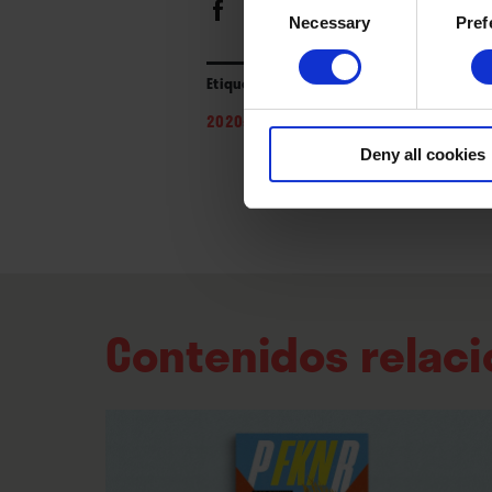
Necessary
Pref
Selection
Etiquetas
2020s
/
2023
/
hip hop
/
Puerto Rico
/
t
Deny all cookies
Contenidos relac