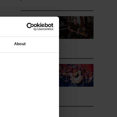
La semana
vista por...
Diego Rubio:
viernes, 24 de
About
julio de 2026
La semana
vista por...
Diego Rubio:
miércoles, 22
de julio de 2026