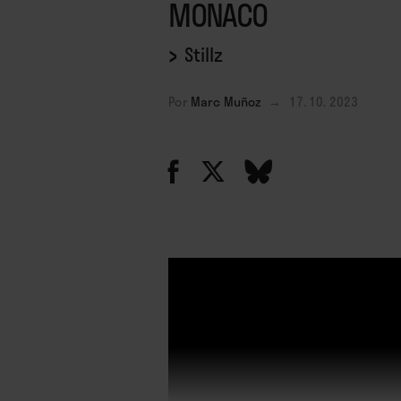
MONACO
›
Stillz
Por
Marc Muñoz
→
17. 10. 2023