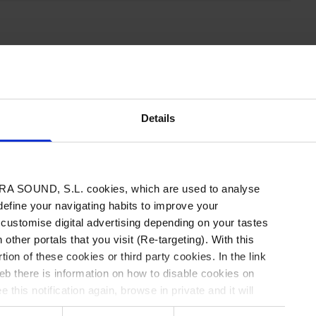
nido exclusivo
contenido tienes que estar registrado.
Details
s acceder a 3 artículos gratis al mes.
A SOUND, S.L. cookies, which are used to analyse
e
Inicia sesión
 define your navigating habits to improve your
 customise digital advertising depending on your tastes
 other portals that you visit (Re-targeting). With this
tion of these cookies or third party cookies. In the link
b there is information on how to disable cookies on
 this notification again, browse in private and it will