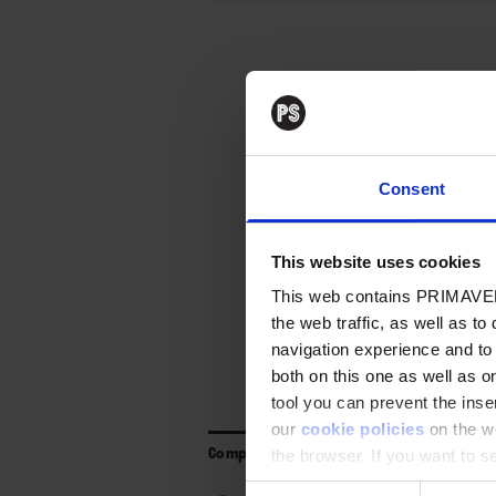
Conte
Para poder leer el 
Consent
Regístrate
y podrá
This website uses cookies
This web contains PRIMAVER
Suscríbet
the web traffic, as well as to
navigation experience and to
both on this one as well as on
tool you can prevent the inser
our
cookie policies
on the we
Compartir
the browser. If you want to see
appear again
Consent