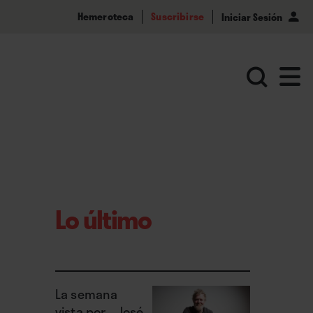
Hemeroteca
Suscribirse
Iniciar Sesión
Lo último
La semana
vista por... José