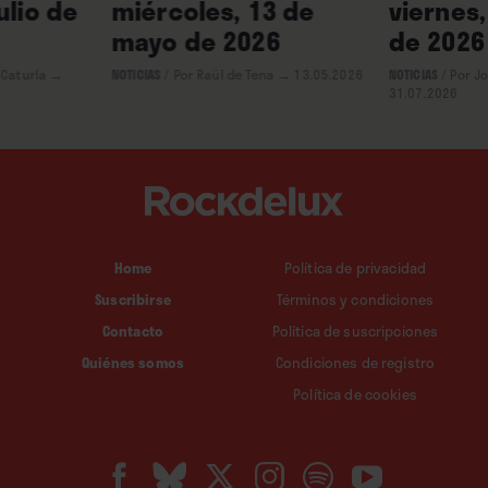
ulio de
miércoles, 13 de
viernes,
mayo de 2026
de 2026
 Caturla
→
NOTICIAS
/
Por Raül de Tena
→ 13.05.2026
NOTICIAS
/
Por J
31.07.2026
Home
Política de privacidad
Suscribirse
Términos y condiciones
Contacto
Política de suscripciones
Quiénes somos
Condiciones de registro
Política de cookies