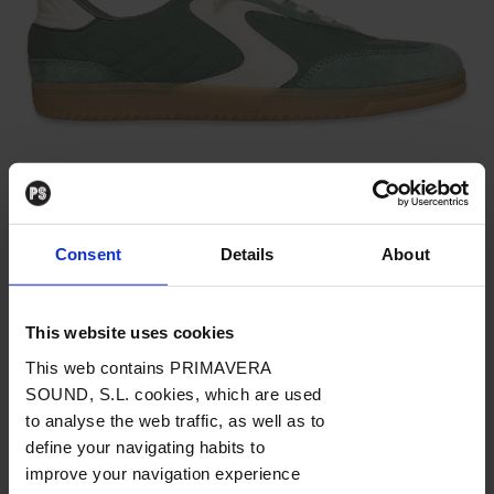
Skechers Hands Free Slip-ins® Hotshot
La non-stop: Skechers
Hands Free Slip-ins® Glide-
Consent
Details
About
Step Altus
This website uses cookies
Te gustarán si te gusta…
la electrónica, los sets
This web contains PRIMAVERA
largos, los festivales donde la música no se detiene y
SOUND, S.L. cookies, which are used
la idea es no perderse nada.
to analyse the web traffic, as well as to
define your navigating habits to
improve your navigation experience
Si tu idea de festival es
aprovechar cada minuto y