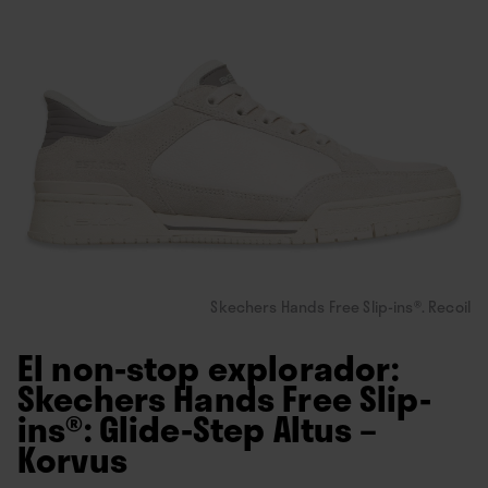
Skechers Hands Free Slip-ins®. Recoil
El non-stop explorador:
Skechers Hands Free Slip-
ins®: Glide-Step Altus –
Korvus