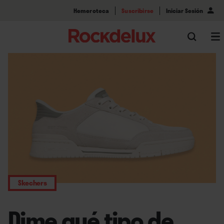
Hemeroteca
Suscribirse
Iniciar Sesión
Skechers
Dime qué tipo de