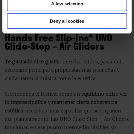
Allow selection
Skechers Hands Free Slip-ins® Glide-Step Altus
Deny all cookies
El todoterreno: Skechers
Hands Free Slip-ins® UNO
Glide-Step – Air Gliders
Te gustarán si te gusta…
mezclar estilos, pasar del
escenario principal a propuestas más pequeñas y
cuidar tanto la música como la estética.
Si entiendes el festival como un
equilibrio entre ver
lo imprescindible y mantener cierta coherencia
estética
, necesitas unas zapatillas que acompañen
ese planteamiento. Las UNO Glide-Step – Air Gliders
funcionan en ese punto intermedio: visibles sin