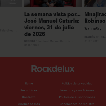
La semana vista por...
Ninajira
José Manuel Caturla:
Robinso
viernes, 31 de julio
WannaCry
l Martínez
→
de 2026
CANCIÓN DEL DÍA
NOTICIAS
/
Por José Manuel Caturla
→
31.07.2026
31.07.2026
Home
Política de privacidad
Suscribirse
Términos y condiciones
Contacto
Política de suscripciones
Quiénes somos
Condiciones de registro