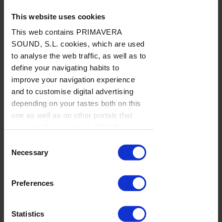
aka Scanner, Gravity Kills o Tom Warrior de
This website uses cookies
Celtic Frost– se han sumado a las
This web contains PRIMAVERA
condolencias por la pérdida.
SOUND, S.L. cookies, which are used
Etiquetas
to analyse the web traffic, as well as to
2020s
/
2024
/
improvisación
/
música industrial
/
noise rock
define your navigating habits to
/
obituario
/
post-punk
/
rock
/
Suiza
improve your navigation experience
and to customise digital advertising
Compartir
depending on your tastes both on this
one as well as on other portals that
you visit (Re-targeting). With this tool
you can prevent the insertion of these
Consent
cookies or third party cookies. In the
Necessary
Selection
link our
cookie policies
on the web
there is information on how to disable
Preferences
cookies on the browser. If you want to
Lo último
see this notification again, browse in
private and it will appear again
Statistics