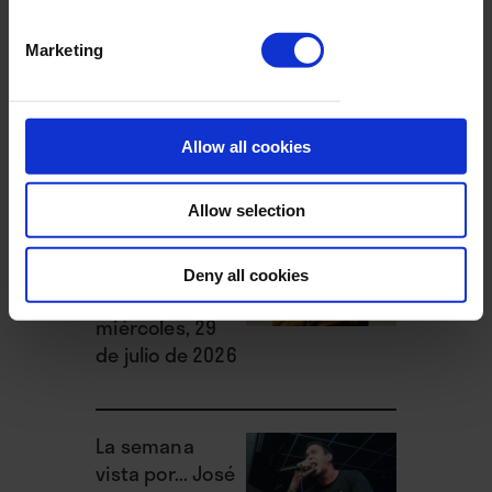
La semana
Marketing
vista por... José
Manuel Caturla:
viernes, 31 de
Allow all cookies
julio de 2026
Allow selection
La semana
vista por... José
Deny all cookies
Manuel Caturla:
miércoles, 29
de julio de 2026
La semana
vista por... José