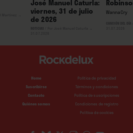
José Manuel Caturla:
Robinso
viernes, 31 de julio
WannaCry
l Martínez
→
de 2026
CANCIÓN DEL DÍA
NOTICIAS
/
Por José Manuel Caturla
→
31.07.2026
31.07.2026
Home
Política de privacidad
Suscribirse
Términos y condiciones
Contacto
Política de suscripciones
Quiénes somos
Condiciones de registro
Política de cookies