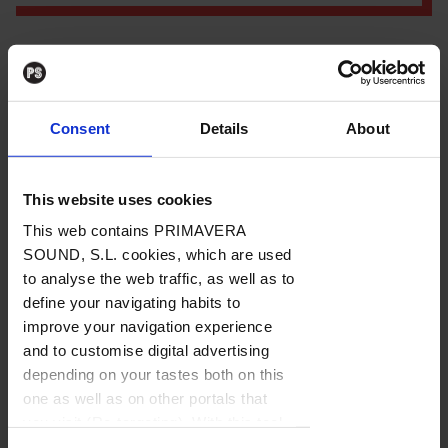
Por
Ricardo Aldarondo
29. 01. 2024
Consent
Details
About
This website uses cookies
La sensación de acontecimiento inminente fue
This web contains PRIMAVERA
creciendo exponencialmente en los días previos. No
SOUND, S.L. cookies, which are used
to analyse the web traffic, as well as to
solo porque el Madrid Popfest se había marcado un
define your navigating habits to
puntazo anunciando para su segunda fiesta de
improve your navigation experience
presentación del festival –la primera fue el 4 de
and to customise digital advertising
noviembre en la sala Maravillas con Model Shop,
depending on your tastes both on this
Miss España y Buenatarde– que tendrá lugar en
Contenido exclusivo
one as well as on other portals that
marzo
el reencuentro de Heavenly
, en uno de sus
you visit (Re-targeting). With this tool
you can prevent the insertion of these
Para poder leer el contenido tienes que estar registrado.