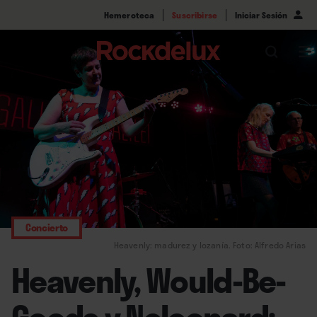
Hemeroteca
Suscribirse
Iniciar Sesión
Concierto
Heavenly: madurez y lozanía. Foto: Alfredo Arias
Heavenly, Would-Be-
Goods y Neleonard: