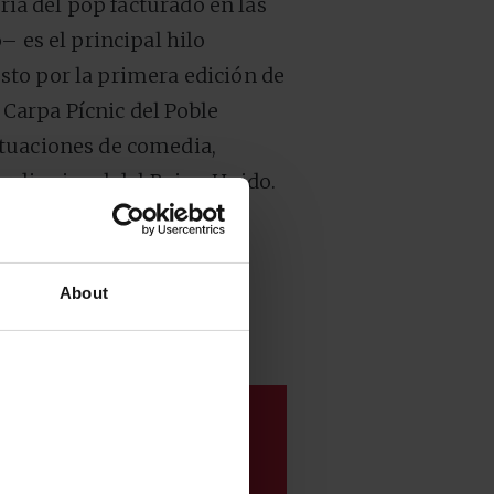
oria del pop facturado en las
– es el principal hilo
to por la primera edición de
a Carpa Pícnic del Poble
tuaciones de comedia,
rdia visual del Reino Unido.
 1:1 de las tendencias
tiva en constante
About