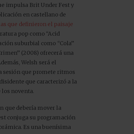
ue impulsa Brit Under Fest y
blicación en castellano de
ias que definieron el paisaje
iteratura pop como “Acid
iación suburbial como “Cola”
Crimen” (2008) ofrecerá una
 Además, Welsh será el
una sesión que promete ritmos
disidente que caracterizó a la
 los noventa.
ón que debería mover la
Fest conjuga su programación
norámica. Es una buenísima