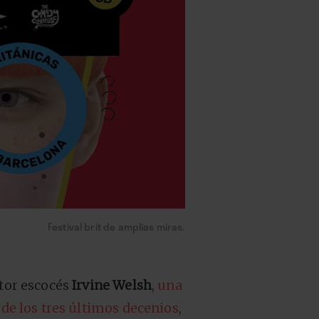
Festival brit de amplias miras.
itor escocés
Irvine Welsh
,
una
de los tres últimos decenios
,