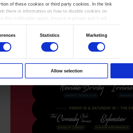
tion of these cookies or third party cookies. In the link
b there is information on how to disable cookies on
 this notification again, browse in private and it will
erences
Statistics
Marketing
Allow selection