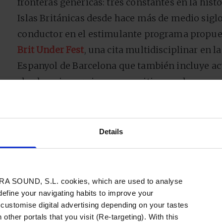
fronteras genéricas: tres constantes en la hist
Islas Británicas desde hace más de medio siglo
conductor en el estimulante programa propues
Brit Under Fest
, una cita multidisciplinar en l
Espanyol de Barcelona que también incluye ac
charlas e inmersiones expositivas en la vangua
Un retrato inmediato, en tiempo real y a escala
creativas más potentes de una cultura alterna
transformación.
Details
A SOUND, S.L. cookies, which are used to analyse
 define your navigating habits to improve your
 customise digital advertising depending on your tastes
 other portals that you visit (Re-targeting). With this