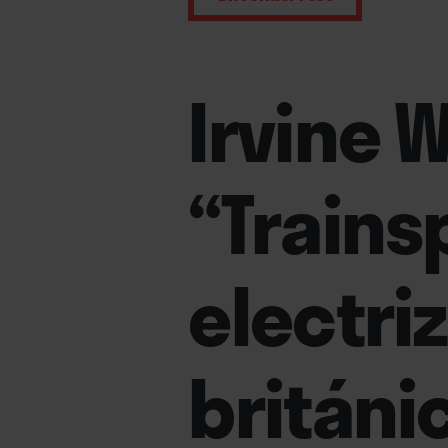
Irvine W
“Trains
electri
británi