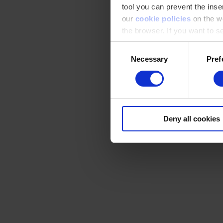
tool you can prevent the inser
our
cookie policies
on the we
the browser. If you want to see
appear again
Consent
Necessary
Pref
Selection
Deny all cookies