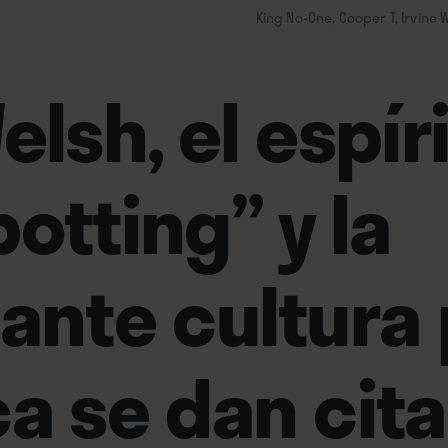
King No-One, Cooper T, Irvine W
elsh, el espír
potting” y la
zante cultura
ca se dan cita