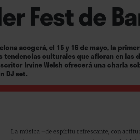
der Fest de B
elona acogerá, el 15 y 16 de mayo, la prime
as tendencias culturales que afloran en las 
escritor Irvine Welsh ofrecerá una charla sobr
un DJ set.
La música –de espíritu refrescante, con actitu