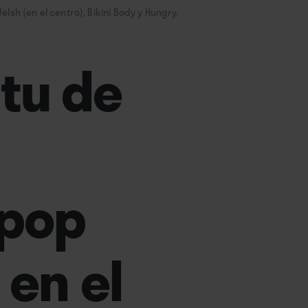
elsh (en el centro), Bikini Body y Hungry.
itu de
 pop
 en el