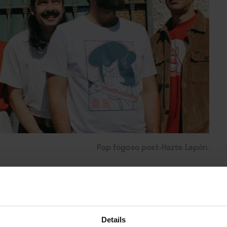
Pop fogoso post-Hazte Lapón.
 si para el sector indie pero sí desde luego
ado de años después de que la banda
mpecable,
Pequeño Mal
nace de las cenizas de
Details