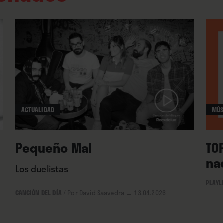
omo punta de lanza de la nueva oleada de pop
ACTUALIDAD
MÚS
Pequeño Mal
TO
na
Los duelistas
PLAYL
CANCIÓN DEL DÍA
/
Por David Saavedra
→ 13.04.2026