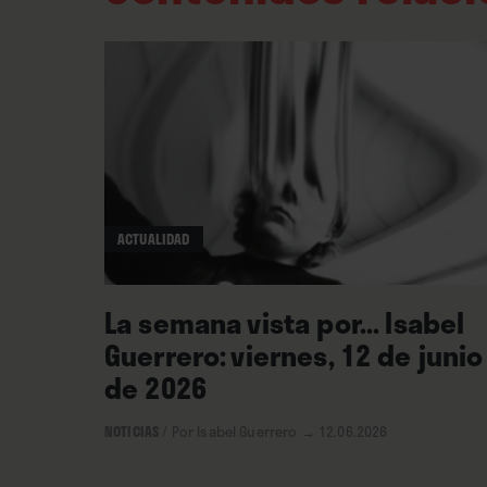
Mal (quién iba a preverlo) c
guitarrero. ∎
ACTUALIDAD
La semana vista por... Isabel
Guerrero: viernes, 12 de junio
de 2026
NOTICIAS
/
Por Isabel Guerrero
→ 12.06.2026