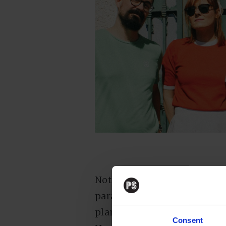
Noticia de alcance no sabemos
para el underground: un puñ
planificara un fin de viaje i
Consent