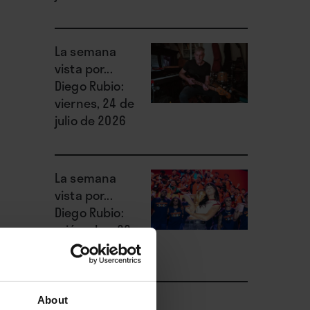
La semana
vista por...
Diego Rubio:
viernes, 24 de
julio de 2026
La semana
vista por...
Diego Rubio:
miércoles, 22
de julio de 2026
About