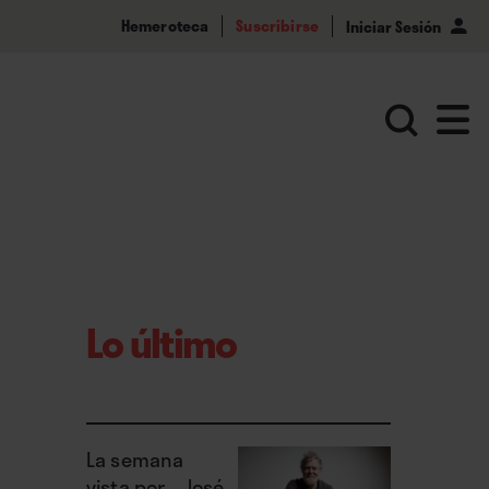
Hemeroteca
Suscribirse
Iniciar Sesión
Lo último
La semana
vista por... José