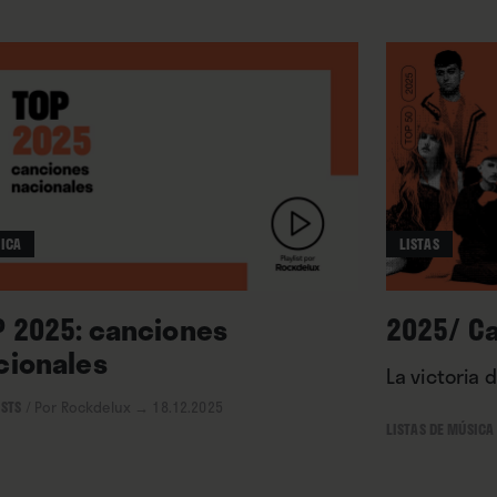
ICA
LISTAS
P 2025: canciones
2025/ C
cionales
La victoria 
ISTS
/
Por Rockdelux
→ 18.12.2025
LISTAS DE MÚSICA