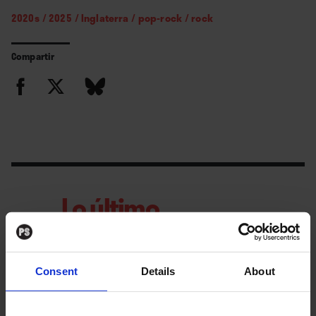
2020s
/
2025
/
Inglaterra
/
pop-rock
/
rock
Compartir
Lo último
La semana
Consent
Details
About
vista por... José
Manuel Caturla:
viernes, 31 de