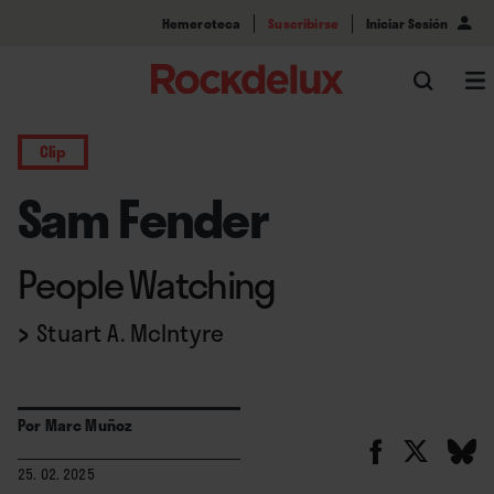
Hemeroteca
Suscribirse
Iniciar Sesión
Clip
Sam Fender
People Watching
›
Stuart A. McIntyre
Por
Marc Muñoz
25. 02. 2025