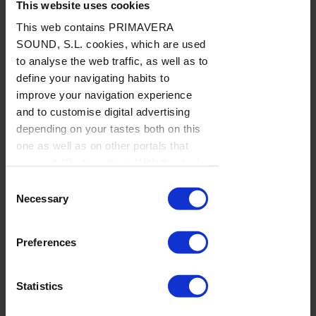
This website uses cookies
julio de 2026
This web contains PRIMAVERA
SOUND, S.L. cookies, which are used
to analyse the web traffic, as well as to
La semana
define your navigating habits to
vista por... José
improve your navigation experience
Manuel Caturla:
and to customise digital advertising
miércoles, 29
depending on your tastes both on this
de julio de 2026
one as well as on other portals that
you visit (Re-targeting). With this tool
you can prevent the insertion of these
Consent
cookies or third party cookies. In the
Necessary
La semana
Selection
link our
cookie policies
on the web
vista por... José
there is information on how to disable
Manuel Caturla:
Preferences
cookies on the browser. If you want to
lunes, 27 de
see this notification again, browse in
julio de 2026
private and it will appear again
Statistics