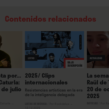
Contenidos relacionados
LISTAS
ACTUALIDAD
BAJO
SUSCRIPCIÓN
ta por...
2025/ Clips
La seman
aturla:
internacionales
Raül de 
 de julio
20 de o
Resistencias artísticas en la era
2025
de la inteligencia delegada
 Caturla
→
NOTICIAS
/
Por Ra
LISTAS DE MÚSICA
/
Por Rockdelux
→
12.12.2025