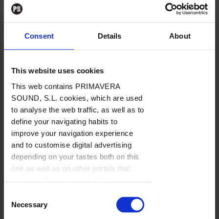
que Abel Tesfaye pretende zanjar su
reconocido avatar como músico.
Consent
Details
About
Pese a imprimir su identificable caligrafía en
el plano formal, la invitación que le ofrece The
This website uses cookies
Weeknd a Gaspar Noé se percibe
This web contains PRIMAVERA
infrautilizada: más un reclamo que una
SOUND, S.L. cookies, which are used
to analyse the web traffic, as well as to
verdadera afiliación entre ambos artistas. ∎
define your navigating habits to
improve your navigation experience
and to customise digital advertising
Etiquetas
depending on your tastes both on this
2020s
/
2025
/
Canadá
/
dark wave
/
electrónica
one as well as on other portals that
/
glitch music
/
R&B
/
synthpop
you visit (Re-targeting). With this tool
you can prevent the insertion of these
Consent
Compartir
cookies or third party cookies. In the
Necessary
Selection
link our
cookie policies
on the web