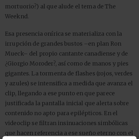
mortuorio?) al que alude el tema de The
Weeknd.
Esa presencia onírica se materializa con la
irrupción de grandes bustos –en plan Ron
Mueck– del propio cantante canadiense y de
¿Giorgio Moroder?, así como de manos y pies
gigantes. La tormenta de flashes (rojos, verdes
y azules) se intensifica a medida que avanza el
clip, llegando a ese punto en que parece
justificada la pantalla inicial que alerta sobre
contenido no apto para epilépticos. En el
videoclip se filtran insinuaciones simbólicas
que hacen referencia a ese sueño eterno con el