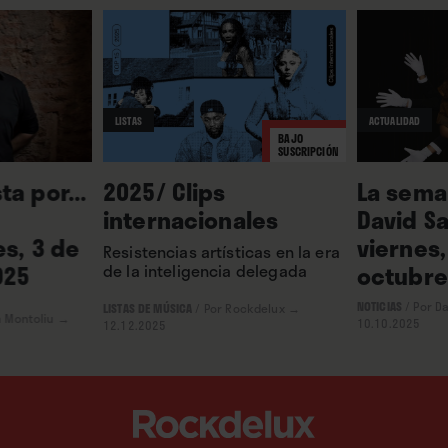
LISTAS
ACTUALIDAD
BAJO
SUSCRIPCIÓN
ta por...
2025/ Clips
La seman
internacionales
David S
es, 3 de
viernes,
Resistencias artísticas en la era
025
octubre
de la inteligencia delegada
NOTICIAS
/
Por D
LISTAS DE MÚSICA
/
Por Rockdelux
→
a Montoliu
→
10.10.2025
12.12.2025