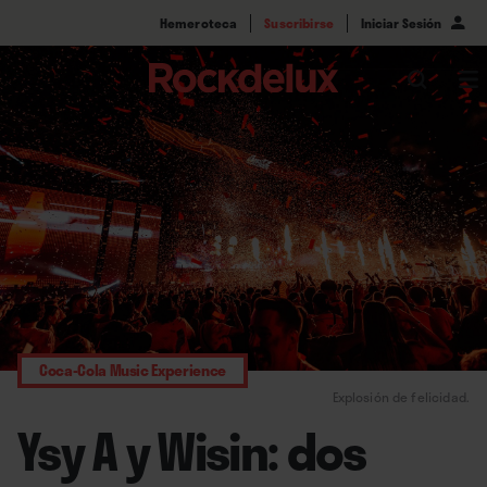
Hemeroteca
Suscribirse
Iniciar Sesión
Coca-Cola Music Experience
Explosión de felicidad.
Ysy A y Wisin: dos