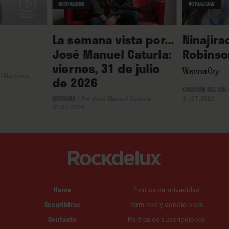
ACTUALIDAD
ACTUALIDAD
La semana vista por...
Ninajira
José Manuel Caturla:
Robinso
viernes, 31 de julio
WannaCry
l Martínez
→
de 2026
CANCIÓN DEL DÍA
NOTICIAS
/
Por José Manuel Caturla
→
31.07.2026
31.07.2026
Home
Política de privacidad
Suscribirse
Términos y condiciones
Contacto
Política de suscripciones