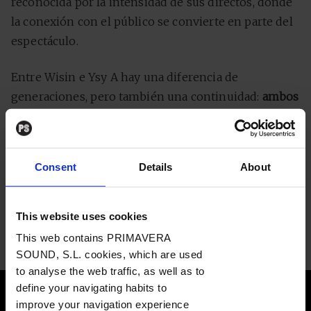
reconocida por la intensidad de sus directos, donde
la conexión con el público se convierte en parte del
espectáculo.
Entre Wisin e Ysy A hay una diferencia de
generaciones, pero también una continuidad:
ambos
entienden la música urbana como un espacio de
identidad
, comunidad y energía compartida. Uno
representa el legado de un género que conquistó el
Consent
Details
About
mundo; el otro, la evolución de una escena que no
deja de reinventarse desde nuevos códigos, nuevas
plataformas y nuevas formas de relacionarse con su
This website uses cookies
audiencia.
This web contains PRIMAVERA
SOUND, S.L. cookies, which are used
to analyse the web traffic, as well as to
define your navigating habits to
improve your navigation experience