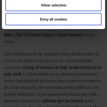
esperados conciertos de diciembre;
Violeta y
Allow selection
Ruslana
, dos voces emergentes del pop nacional tras
su paso por Operación Triunfo 2023; y artistas como
Deny all cookies
Hey Kid, Tami Tamako, DIB y Pikeras
. Todos ellos se
suman a un cartel en el que ya figuraban
Dellafuente,
Milo J, Dei V, Dimitri Vegas
y
Omar Montes
, entre
otros.
Esta combinación de artistas refleja la identidad de
Coca-Cola Music Experience: un festival donde
conviven
el pop, el urbano, el trap, la electrónica y el
pop-rock.
La diversidad no se plantea únicamente
como una suma de géneros, sino como una manera
de crear un punto de encuentro entre públicos con
gustos distintos. La programación busca que cada
asistente encuentre
artistas que ya conoce
, pero