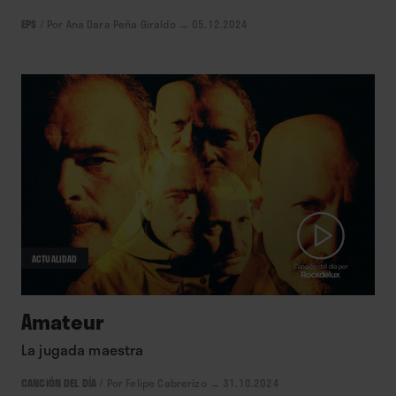
EPS
/
Por Ana Dara Peña Giraldo
→ 05.12.2024
ACTUALIDAD
Amateur
La jugada maestra
CANCIÓN DEL DÍA
/
Por Felipe Cabrerizo
→ 31.10.2024