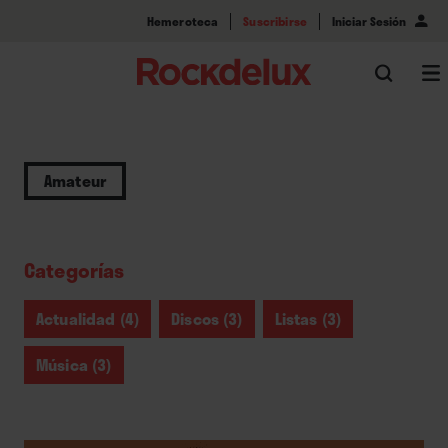
Hemeroteca
Suscribirse
Iniciar Sesión
Amateur
Categorías
Actualidad (4)
Discos (3)
Listas (3)
Música (3)