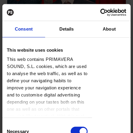
ACTUALIDAD
Consent
Details
About
La semana vista por... Miguel Ángel
Bargueño: lunes, 10 de febrero de
This website uses cookies
2025
This web contains PRIMAVERA
SOUND, S.L. cookies, which are used
NOTICIAS
/
Por Miguel Ángel Bargueño
→ 10.02.2025
to analyse the web traffic, as well as to
define your navigating habits to
improve your navigation experience
and to customise digital advertising
depending on your tastes both on this
one as well as on other portals that
you visit (Re-targeting). With this tool
you can prevent the insertion of these
Consent
cookies or third party cookies. In the
Necessary
Selection