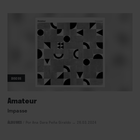
DISCOS
Amateur
Impasse
ÁLBUMES
/
Por Ana Dara Peña Giraldo
→ 26.03.2024