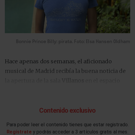
Bonnie Prince Billy: pirata. Foto: Elsa Hansen Oldham
Hace apenas dos semanas, el aficionado
musical de Madrid recibía la buena noticia de
la apertura de la sala
Villanos
en el espacio
que hasta su cierre ocupó la sala Caracol. Ayer,
el equipo de la sala presentó
el ciclo Villanos
del Jazz
, con parte de su programación de
Contenido exclusivo
otoño. Muchos nombres a destacar en un
Para poder leer el contenido tienes que estar registrado.
cartel variado y rico en matices que, durante
Regístrate
y podrás acceder a 3 artículos gratis al mes.