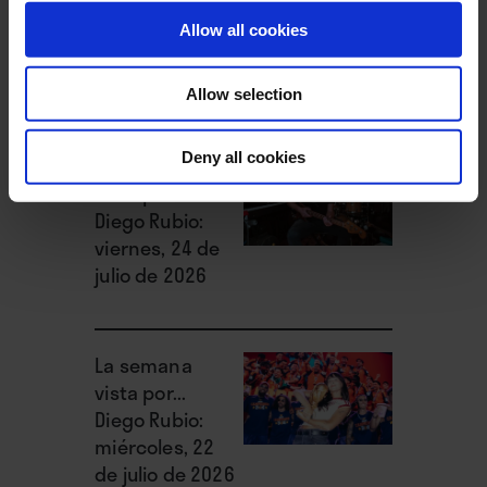
Manuel Caturla:
Allow all cookies
lunes, 27 de
julio de 2026
Allow selection
Deny all cookies
La semana
vista por...
Diego Rubio:
viernes, 24 de
julio de 2026
La semana
vista por...
Diego Rubio:
miércoles, 22
de julio de 2026