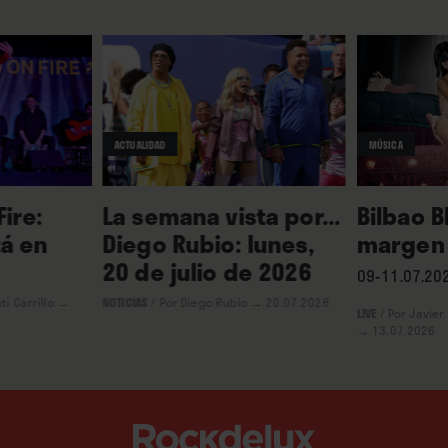
ACTUALIDAD
MÚSICA
ire:
La semana vista por...
Bilbao B
á en
Diego Rubio: lunes,
margen 
20 de julio de 2026
09-11.07.202
ti Carrillo
→
NOTICIAS
/
Por Diego Rubio
→ 20.07.2026
LIVE
/
Por Javier
→ 13.07.2026