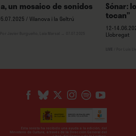
da, un mosaico de sonidos
Sónar: l
tocan”
5.07.2025 / Vilanova i la Geltrú
12-14.06.202
Por Javier Burgueño, Laia Marsal
→ 07.07.2025
Llobregat
LIVE
/
Por Luis Ll
Esta revista ha recibido una ayuda a la edición, del
Ministerio de Cultura, a través de la Dirección General del