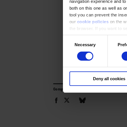
navigation experience and to
both on this one as well as on
tool you can prevent the inser
our
cookie policies
on the we
the browser. If you want to see
appear again
Consent
Necessary
Pref
Selection
Deny all cookies
Compartir