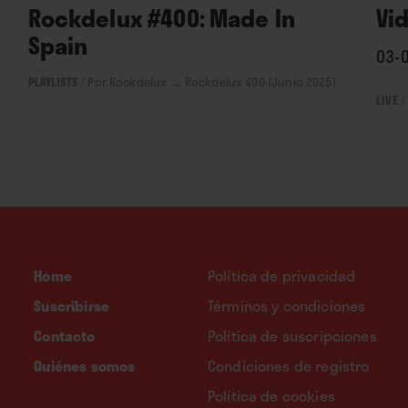
Rockdelux #400: Made In
Vi
Spain
03-0
PLAYLISTS
/
Por Rockdelux
→ Rockdelux 400 (Junio 2025)
LIVE
/
Home
Política de privacidad
Suscribirse
Términos y condiciones
Contacto
Política de suscripciones
Quiénes somos
Condiciones de registro
Política de cookies