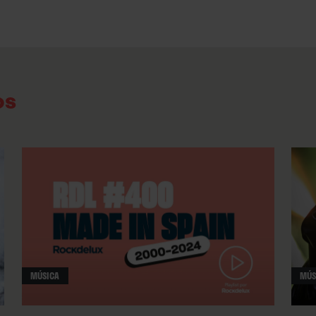
os
MÚSICA
MÚS