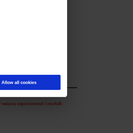
lusivo
ue estar registrado.
culos gratis al mes.
nicia sesión
Allow all cookies
/
música experimental
/
neofolk