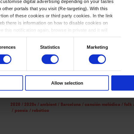
Contenido exc
 customise digital advertising depending on your tastes
 other portals that you visit (Re-targeting). With this
tion of these cookies or third party cookies. In the link
b there is information on how to disable cookies on
Para poder leer el contenido tienes q
 this notification again, browse in private and it will
Regístrate
y podrás acceder a 3 artí
erences
Statistics
Marketing
Suscríbete
I
Allow selection
Etiquetas
2020
/
2020s
/
ambient
/
Barcelona
/
canción melódica
/
folk
/
poesía
/
rebético