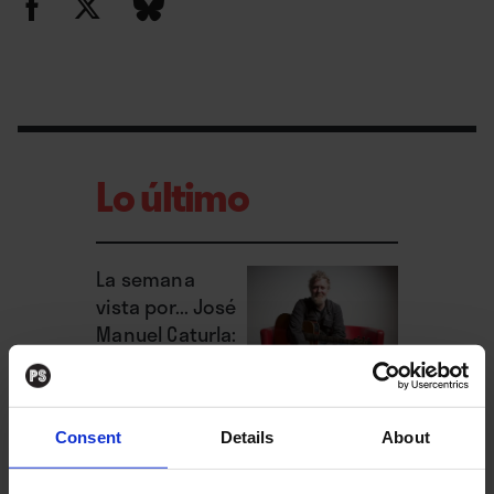
sume en el desconcierto y en un constante
sentimiento de extrañeza.
Lo último
La semana
vista por... José
Manuel Caturla:
viernes, 31 de
julio de 2026
Consent
Details
About
La semana