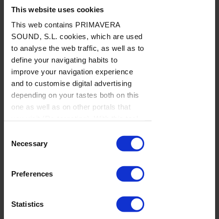
vista por... José
This website uses cookies
Manuel Caturla:
This web contains PRIMAVERA
miércoles, 29
SOUND, S.L. cookies, which are used
de julio de 2026
to analyse the web traffic, as well as to
define your navigating habits to
improve your navigation experience
La semana
and to customise digital advertising
vista por... José
depending on your tastes both on this
Manuel Caturla:
one as well as on other portals that
lunes, 27 de
you visit (Re-targeting). With this tool
julio de 2026
you can prevent the insertion of these
Consent
cookies or third party cookies. In the
Necessary
Selection
link our
cookie policies
on the web
there is information on how to disable
La semana
Preferences
cookies on the browser. If you want to
vista por...
see this notification again, browse in
Diego Rubio:
private and it will appear again
Statistics
viernes, 24 de