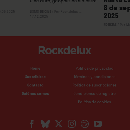
Cine duro, geopolítica siniestra
8 de se
.09.2025
LISTAS DE CINE
/
Por Rockdelux
→
2025
17.12.2025
NOTICIAS
/
Por M
Home
Política de privacidad
Suscribirse
Términos y condiciones
Contacto
Política de suscripciones
Quiénes somos
Condiciones de registro
Política de cookies