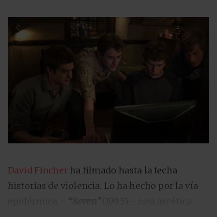
David Fincher
ha filmado hasta la fecha
historias de violencia. Lo ha hecho por la vía
epidérmica –
“Seven”
(1995)–, casi ascética
–
“Zodiac”
(2007)–, como alegoría social –
“El