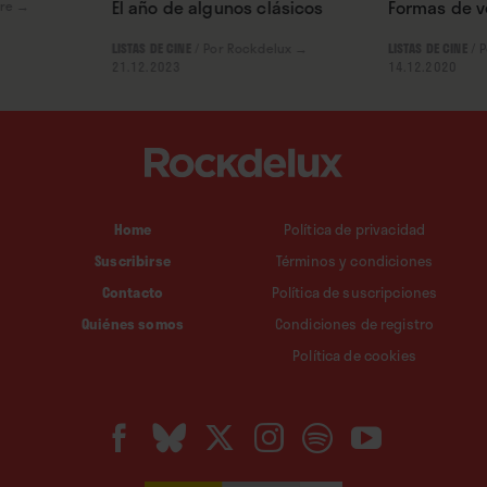
El año de algunos clásicos
Formas de v
ire
→
LISTAS DE CINE
/
Por Rockdelux
→
LISTAS DE CINE
/
P
21.12.2023
14.12.2020
Home
Política de privacidad
Suscribirse
Términos y condiciones
Contacto
Política de suscripciones
Quiénes somos
Condiciones de registro
Política de cookies