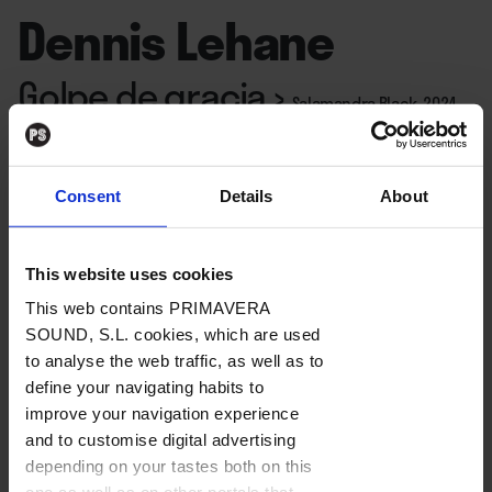
Dennis Lehane
Golpe de gracia
›
Salamandra Black, 2024
Por
Álvaro García Montoliu
Consent
Details
About
22. 01. 2024
This website uses cookies
This web contains PRIMAVERA
SOUND, S.L. cookies, which are used
“¿Alguna vez te preguntas si hay algún lugar
to analyse the web traffic, as well as to
diferente?”
, le suelta Jules, de 17 años, a su madre de
define your navigating habits to
42, Mary Pat, al inicio de
“Golpe de gracia”
(“Small
improve your navigation experience
Mercies”, 2023; Salamandra Black, 2024; traducción
and to customise digital advertising
depending on your tastes both on this
de Aurora Echevarría), de
Dennis Lehane
(Boston,