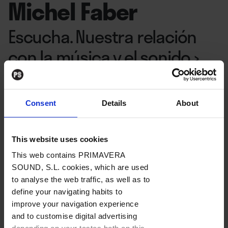
Michel Faber
Escucha. Nuestra relación
con la música y el sonido
›
Anagrama, 2026
Consent
Details
About
Por
Marta España
09. 03. 2026
This website uses cookies
This web contains PRIMAVERA
SOUND, S.L. cookies, which are used
to analyse the web traffic, as well as to
Michel Faber
(La Haya, 1960) odia a la crítica musical.
define your navigating habits to
No lo dice siempre de forma explícita, pero se
improve your navigation experience
percibe con claridad a lo largo de
“Escucha. Nuestra
and to customise digital advertising
relación con la música y el sonido”
(“Listen. On