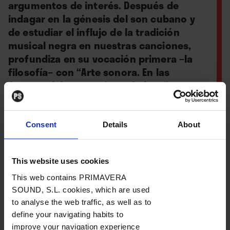
argumentos de interés. Después de
indagar en la génesis del son cubano y
de estudiar el influjo de la tradición
musical negra en nuestras canciones,
profundiza en su vocación primera –la
filosofía– con “Arte sonora. En las
fuentes del pensamiento heleno”, que
acaba de publicar.
Consent
Details
About
Por
JuanP Holguera
This website uses cookies
This web contains PRIMAVERA
28. 02. 2022
SOUND, S.L. cookies, which are used
to analyse the web traffic, as well as to
define your navigating habits to
improve your navigation experience
Radio Futura fueron mucho más que una banda