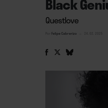
Black Geni
Questlove
Por
Felipe Cabrerizo
→
24. 02. 2025