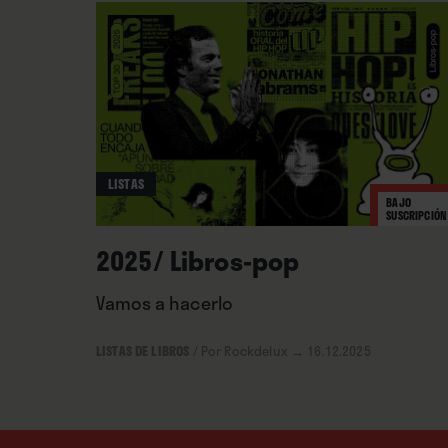
donde la película suelta lastr
apabullante recorrido siguie
en una historia de auge, caíd
espacio a los restantes miemb
sustanciosas reflexiones sob
LISTAS
BAJO
SUSCRIPCIÓN
2025/ Libros-pop
Vamos a hacerlo
LISTAS DE LIBROS
/
Por Rockdelux
→ 16.12.2025