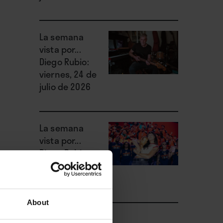
La semana
vista por...
Diego Rubio:
viernes, 24 de
julio de 2026
La semana
vista por...
Diego Rubio:
miércoles, 22
de julio de 2026
About