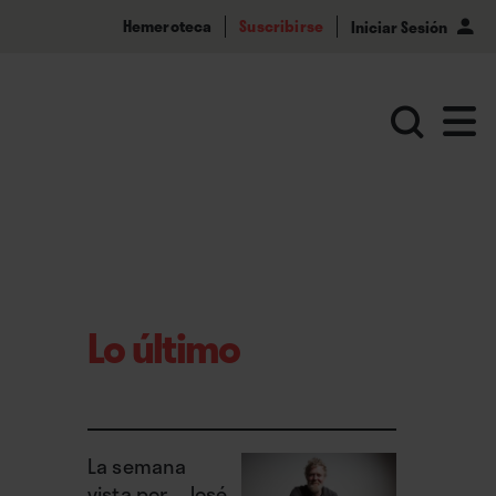
Hemeroteca
Suscribirse
Iniciar Sesión
Lo último
La semana
vista por... José