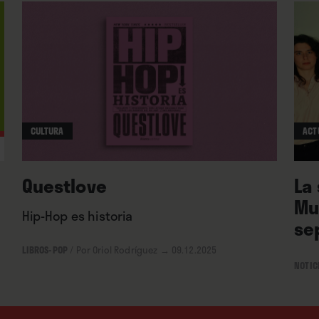
e y se lanza sin prejuicios a trazar un
ndo los cánones ya clásicos del rockumentary
a, redención y, ejem, bustos parlantes para dar
ros de la banda, capaces, ellos sí, de desplegar
re aquella prodigiosa década de vida común.
CULTURA
ACT
Questlove
La
Mu
Hip-Hop es historia
se
LIBROS-POP
/
Por Oriol Rodríguez
→ 09.12.2025
NOTIC