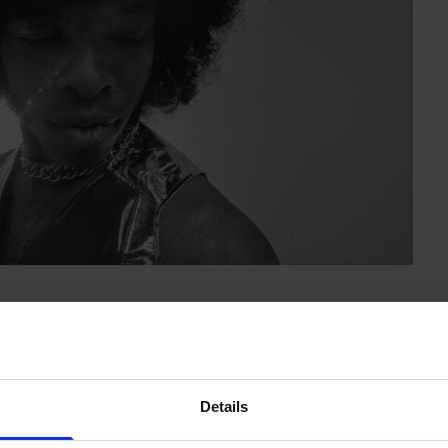
 a
Sly & The Family Stone
en este
“Sly Lives!
nius)”
(2025; disponible en Disney+) como
“una
que lo fue: ahí queda ese grupo integrador,
Details
ue, propulsando su funk cósmico hacia el siglo