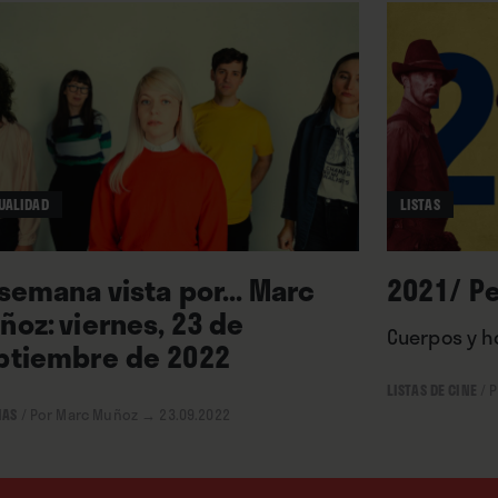
UALIDAD
LISTAS
 semana vista por... Marc
2021/ Pe
ñoz: viernes, 23 de
Cuerpos y h
ptiembre de 2022
LISTAS DE CINE
/
P
IAS
/
Por Marc Muñoz
→ 23.09.2022