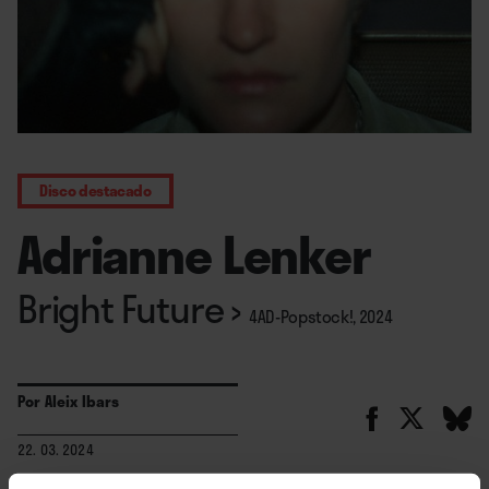
Disco destacado
Adrianne Lenker
Bright Future
›
4AD-Popstock!, 2024
Por
Aleix Ibars
22. 03. 2024