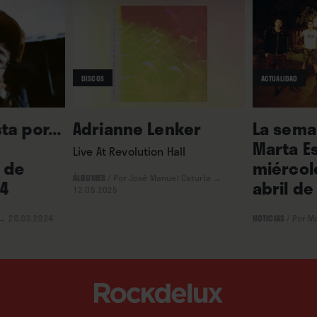
DISCOS
ACTUALIDAD
ta por...
Adrianne Lenker
La seman
Marta E
Live At Revolution Hall
 de
miércol
ÁLBUMES
/
Por José Manuel Caturla
→
4
abril de
12.05.2025
→ 20.03.2024
NOTICIAS
/
Por M