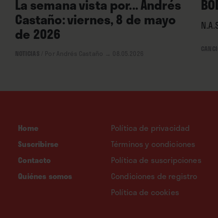
La semana vista por... Andrés
BO
Castaño: viernes, 8 de mayo
N.A.S
de 2026
CANCI
NOTICIAS
/
Por Andrés Castaño
→ 08.05.2026
Home
Política de privacidad
Suscribirse
Términos y condiciones
Contacto
Política de suscripciones
Quiénes somos
Condiciones de registro
Política de cookies