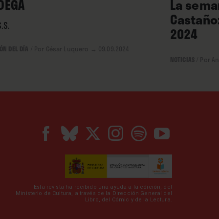
DEGA
La seman
Castaño:
.S.
2024
ÓN DEL DÍA
/
Por César Luquero
→ 09.09.2024
NOTICIAS
/
Por A
Esta revista ha recibido una ayuda a la edición, del
Ministerio de Cultura, a través de la Dirección General del
Libro, del Cómic y de la Lectura.