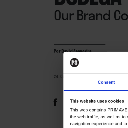
Our Brand Cou
Por
David Saavedra
24. 05. 2024
Consent
This website uses cookies
This web contains PRIMAVER
the web traffic, as well as to
navigation experience and to