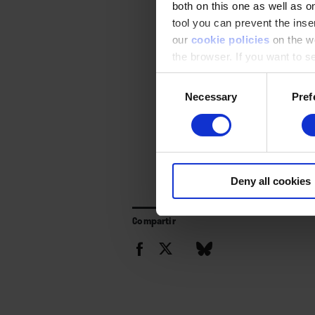
both on this one as well as on
tool you can prevent the inser
our
cookie policies
on the we
the browser. If you want to see
appear again
Consent
Necessary
Pref
Selection
Deny all cookies
Compartir