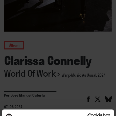
Álbum
Clarissa Connelly
World Of Work
›
Warp-Music As Usual, 2024
Por
José Manuel Caturla
07. 06. 2024