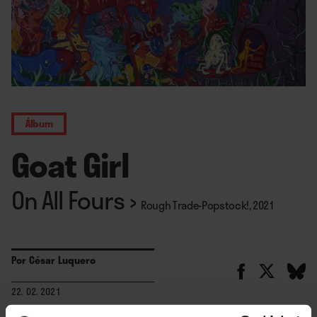
Álbum
Goat Girl
On All Fours
›
Rough Trade-Popstock!, 2021
Por
César Luquero
22. 02. 2021