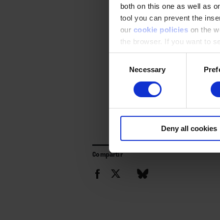
both on this one as well as on
tool you can prevent the inser
our
cookie policies
on the we
the browser. If you want to see
appear again
Consent
Necessary
Pref
Selection
Deny all cookies
Compartir