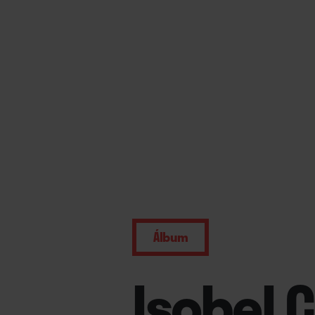
Álbum
Isobel 