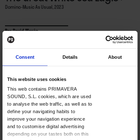
Domino-Music As Usual, 2023
Por
David Morán
20. 01. 2023
Consent
Details
About
BAJO
SUSCRIPCIÓN
This website uses cookies
Salvando las distancias y un par de barreras
This web contains PRIMAVERA
SOUND, S.L. cookies, which are used
estilísticas, uno sale de
“The Great White Sea Eagle”
to analyse the web traffic, as well as to
más o menos igual que del pizpireto
“God Help The
define your navigating habits to
Girl”
(2009) de Stuart Murdoch y compañía. A saber:
improve your navigation experience
sonrisa bobalicona, paz interior imperturbable y
and to customise digital advertising
ganas de ponerse a repartir abrazos como si no
depending on your tastes both on this