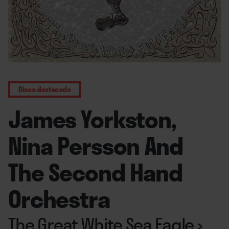
Disco destacado
James Yorkston,
Nina Persson And
The Second Hand
Orchestra
The Great White Sea Eagle
›