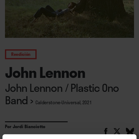
Reedición
John Lennon
John Lennon / Plastic Ono
Band
›
Calderstone-Universal, 2021
Por
Jordi Bianciotto