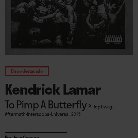
Disco destacado
Kendrick Lamar
To Pimp A Butterfly
›
Top Dwag-
Aftermath-Interscope-Universal, 2015
Por
Juan Cervera