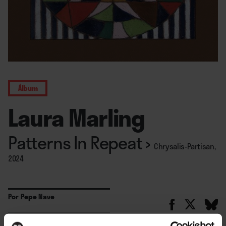
Álbum
Laura Marling
Patterns In Repeat
›
Chrysalis-Partisan,
2024
Por
Pepe Nave
12. 11. 2024