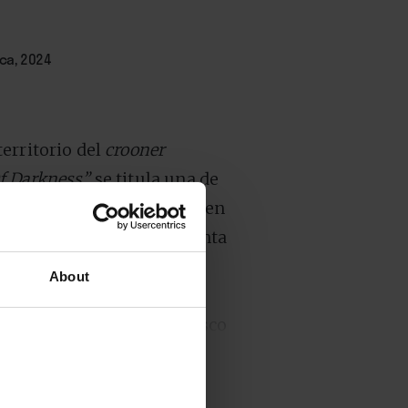
ica, 2024
erritorio del
crooner
f Darkness”
se titula una de
re Serge Gainsbourg, a quien
ays To Say Goodbye”
apunta
as como canciones lo
About
os demás:
“Muchas de estas
”
, ha comentado. Es un disco
 revista a un tiempo propio
 su juventud y la de su