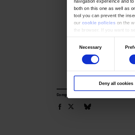
navigation experience and to
both on this one as well as on
tool you can prevent the inser
our
cookie policies
on the we
the browser. If you want to see
appear again
Consent
Necessary
Pref
Selection
Deny all cookies
Compartir