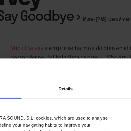
 Say Goodbye
›
Mute- [PIAS] Ibero Amér
Mick Harvey
siempre se ha movido bien en el t
posmoderno, del baladista oscuro –
“The Art O
las canciones de este disco–, deslizándose ent
tanto ha versionado, y Roy Orbison. En
“Five W
cinco maneras, que en realidad son doce, tant
Details
integran, de decir adiós, de despedirse. Él y l
canciones son de gente que ya ha pasado página
melancólico y testamentario, cierto, que pasa
A SOUND, S.L. cookies, which are used to analyse
–
“When We Where Beautiful & Young”
habla de
 define your navigating habits to improve your