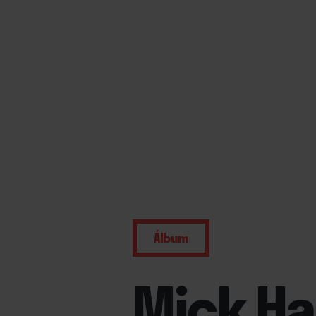
Álbum
Mick Ha