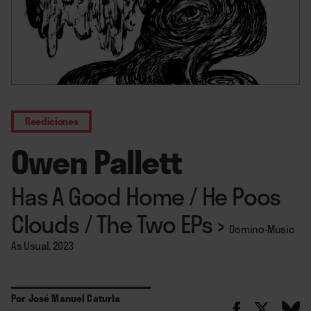
Reediciones
Owen Pallett
Has A Good Home / He Poos
Clouds / The Two EPs
›
Domino-Music
As Usual, 2023
Por
José Manuel Caturla