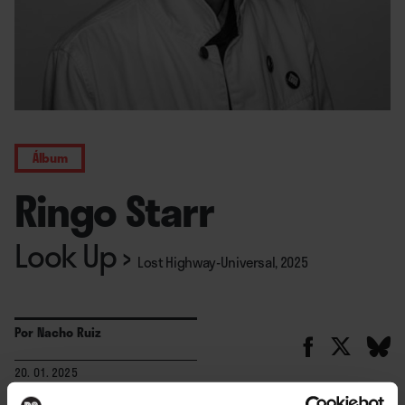
Álbum
Ringo Starr
Look Up
›
Lost Highway-Universal, 2025
Por
Nacho Ruiz
20. 01. 2025