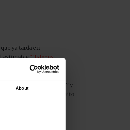
l que ya tarda en
el estimable
“Hideous
ice del triángulo (de la
también álbum en solitario
 ya en 2020 con “Lifetime” y
About
con Fred again.., un gran hito
ertorio, pero eso no
enaje a los clubes (
queer
, en