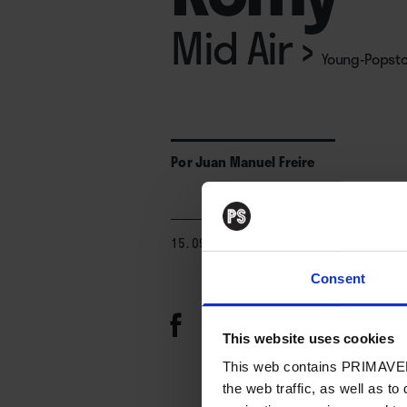
Mid Air
›
Young-Popsto
Por
Juan Manuel Freire
15. 09. 2023
Consent
This website uses cookies
This web contains PRIMAVER
the web traffic, as well as to