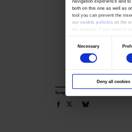
navigation experience and to
both on this one as well as on
tool you can prevent the inser
our
cookie policies
on the we
the browser. If you want to see
appear again
Consent
Necessary
Pref
Selection
Deny all cookies
Compartir