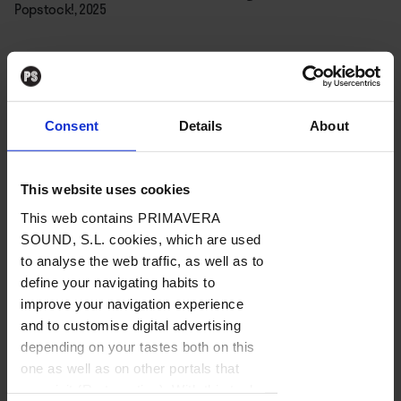
Popstock!, 2025
Por
Lara Alcázar
07. 02. 2025
Consent
Details
About
This website uses cookies
Sharon Van Etten
se adentra en una aventura
This web contains PRIMAVERA
colectiva dentro del proyecto junto a The
SOUND, S.L. cookies, which are used
Attachment Theory. Por primera vez la artista ha
to analyse the web traffic, as well as to
dejado de sostener todo el peso de su carrera sobre
define your navigating habits to
improve your navigation experience
sus hombros para compartir y abrazar la confianza
and to customise digital advertising
hacia la banda a la hora de componer nuevas
depending on your tastes both on this
canciones. Este disco presenta a Van Etten dispuesta
Contenido exclusivo
one as well as on other portals that
a mostrarse vulnerable a través de temas que le
you visit (Re-targeting). With this tool