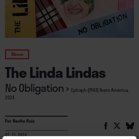
Álbum
The Linda Lindas
No Obligation
›
Epitaph-[PIAS] Ibero América,
2024
Por
Nacho Ruiz
07. 11. 2024