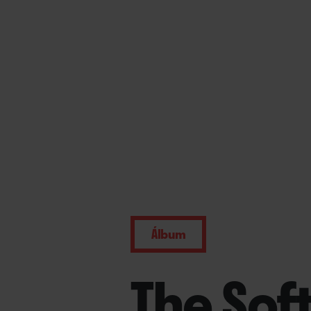
Álbum
The Sof