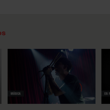
negatividad, hasta que te fijas, si quieres, en l
Musicalmente, la introductoria
“Sad Song”
no 
atmósferas sintetizadas, la rabia que está por 
os
siento mal todos los días; el azufre quema mi al
que te fuiste”
dejan claro que no es melancolía
que va a desatar “Exister”. Un disco de rock gót
school
y temáticamente entre la lucidez mortíf
vitalismo de Alan Watts. Vasquez plantea una b
feroz, sobresaturada y tirando a germánica, 
purificadora, con la que cortarse las venas – 
y/o soltarse la melena. ∎
MÚSICA
EN 