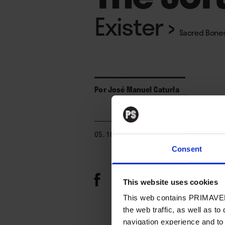
Exister
›
Sacred Bones
Por
José Manuel Caturla
05. 10. 2022
Consent
This website uses cookies
This web contains PRIMAVER
the web traffic, as well as to
navigation experience and to