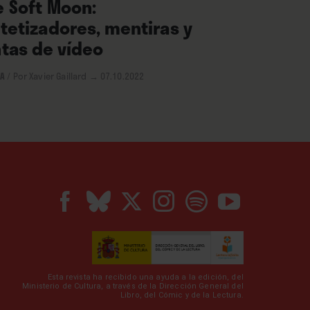
e Soft Moon:
ntetizadores, mentiras y
ntas de vídeo
CA
/
Por Xavier Gaillard
→ 07.10.2022
Esta revista ha recibido una ayuda a la edición, del
Ministerio de Cultura, a través de la Dirección General del
Libro, del Cómic y de la Lectura.