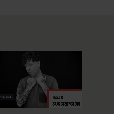
o que dice el texto de Vasquez.
anticipa del todo, con sus
venir, pero los versos
“me
ma infantil, pudriéndose desde
, sino un profundo pesar lo
ico en toda regla, casi
old
era de Jean-Paul Sartre y el
atalla cruda, angustiosa y
tan desasosegante como
siempre en sentido figurado –
BAJO
PORTADA
SUSCRIPCIÓN