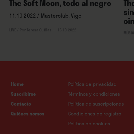
The Soft Moon, todo al negro
Th
si
11.10.2022 / Masterclub, Vigo
ci
LIVE
/
Por Teresa Cuíñas
→ 13.10.2022
MÚSI
Home
Política de privacidad
Suscribirse
Términos y condiciones
Contacto
Política de suscripciones
Quiénes somos
Condiciones de registro
Política de cookies