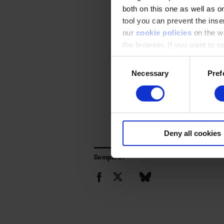
both on this one as well as on
tool you can prevent the inser
our
cookie policies
on the we
the browser. If you want to see
appear again
Consent
Necessary
Pref
Selection
Deny all cookies
Compartir