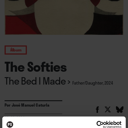
Álbum
The Softies
The Bed I Made
›
Father/Daughter, 2024
Por
José Manuel Caturla
03. 09. 2024