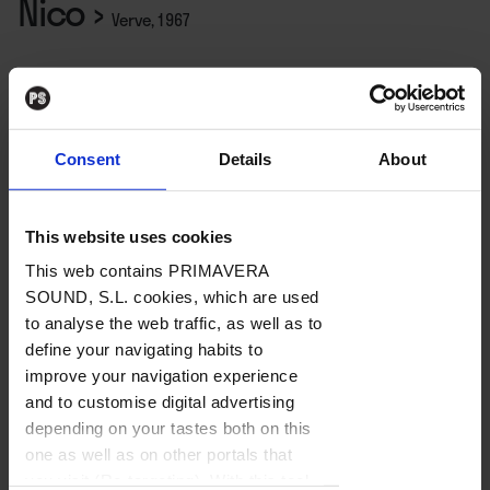
Nico
›
Verve, 1967
Por
Santi Carrillo
Rockdelux 200
Consent
Details
About
(Octubre 2002)
This website uses cookies
This web contains PRIMAVERA
SOUND, S.L. cookies, which are used
El disco más influyente de la
to analyse the web traffic, as well as to
historia del rock. La progresión
define your navigating habits to
improve your navigation experience
del primer álbum de los Velvet
and to customise digital advertising
Underground, con nulo éxito en
depending on your tastes both on this
su momento, es una ola que ha
one as well as on other portals that
ido creciendo y creciendo hasta
Contenido exclusivo
you visit (Re-targeting). With this tool