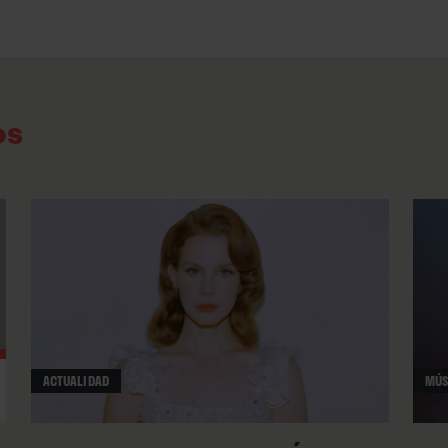
diálogo y al matiz; genuflexión ante los que p
saben hacer tuits en los que suenan seguros; 
derecha y también la izquierda, etcétera, etcéte
cada día explicado con divertida desesperació
os
En una recomendable
disección corte-por-cor
Sound’
, el propio Smith hablaba de “The Ove
anticapitalista”
, pero es algo más que eso: es 
antirruido… En contra del ruido que hacemos, p
sin escuchar al de al lado, como ocurre en las
inicial
“The Overload”
. Ese tema parece presen
(rescatado de “Fixer Upper”) como antihéroe d
ACTUALIDAD
MÚS
cuesta más encontrar un hilo y el protagonism
personajes mayormente atrapados en la insen