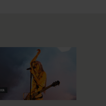
ueden no tener razón, pero
eslóganes absurdos desde la
ra, etcétera. El horror de
n.
te en ‘Consequence Of
rload” como
“disco de concepto
antidemagogia, antirracismo,
or ejemplo, al hablar alto
 conversaciones cruzadas de la
tar al listillo Graham
e la función, pero después
ICA
o parece repartirse entre
sata máquina del presente.