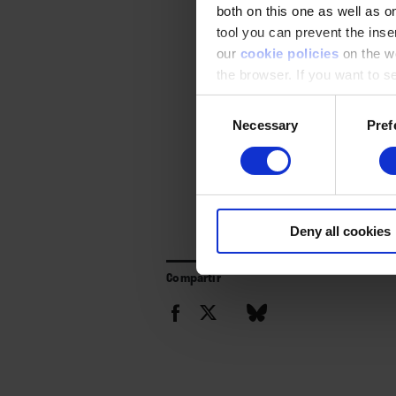
both on this one as well as on
tool you can prevent the inser
our
cookie policies
on the we
the browser. If you want to see
appear again
Consent
Necessary
Pref
Selection
Deny all cookies
Compartir