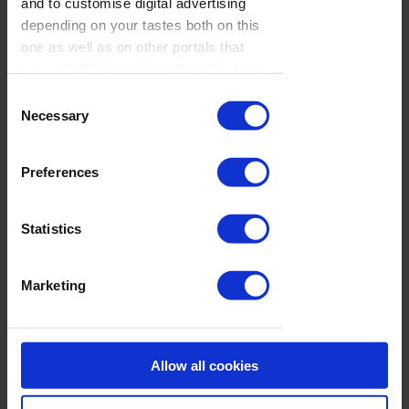
and to customise digital advertising
la validación del resto; en mirarse al espejo o en
Lo último
depending on your tastes both on this
comprarse cosas. Cada uno lo puede llamar
one as well as on other portals that
you visit (Re-targeting). With this tool
como quiera, pero la sensación de paz que todos
you can prevent the insertion of these
Consent
La semana
buscamos es la misma y la que guía la letra de la
cookies or third party cookies. In the
Necessary
Selection
vista por... José
canción”
.
link our
cookie policies
on the web
Manuel Caturla:
there is information on how to disable
viernes, 31 de
Preferences
cookies on the browser. If you want to
El vídeo, rodado en la ciudad chilena de
julio de 2026
see this notification again, browse in
Concepción y producido por La Tostadora
private and it will appear again
Statistics
Films, incluye imágenes de fans del artista
La semana
que enviaron contenido relacionado con el leit
Marketing
vista por... José
motiv de la composición. ∎
Manuel Caturla:
miércoles, 29
de julio de 2026
Allow all cookies