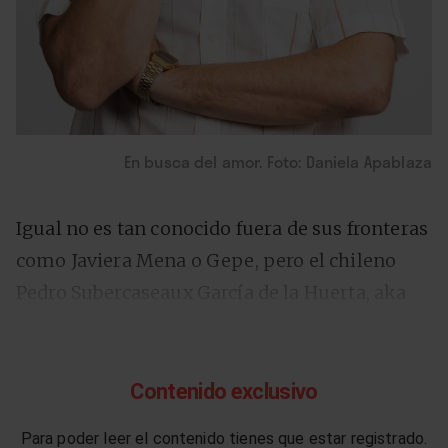
En busca del amor. Foto: Daniela Apablaza
Igual no es tan conocido fuera de sus fronteras
como Javiera Mena o Gepe, pero el chileno
Pedro Subercaseaux García de la Huerta, aka
Pedropiedra
, ya tiene una larga carrera
rayando casi siempre en la excelencia pop.
Contenido exclusivo
El próximo 5 de septiembre se publicará, a
Para poder leer el contenido tienes que estar registrado.
través de Quemasucabeza, su álbum
“Tótem”
,