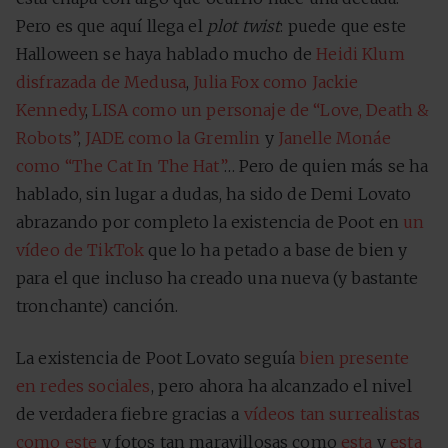
Pero es que aquí llega el
plot twist
: puede que este
Halloween se haya hablado mucho de
Heidi Klum
disfrazada de Medusa
,
Julia Fox como Jackie
Kennedy
,
LISA como un personaje de “Love, Death &
Robots”
,
JADE como la Gremlin
y
Janelle Monáe
como “The Cat In The Hat”
… Pero de quien más se ha
hablado, sin lugar a dudas, ha sido de Demi Lovato
abrazando por completo la existencia de Poot en
un
vídeo de TikTok
que lo ha petado a base de bien y
para el que incluso ha creado una nueva (y bastante
tronchante) canción.
La existencia de Poot Lovato seguía
bien presente
en redes sociales
, pero ahora ha alcanzado el nivel
de verdadera fiebre gracias a
vídeos tan surrealistas
como este
y fotos tan maravillosas como
esta
y
esta