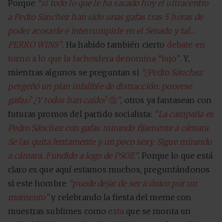
Porque
“si todo lo que le ha sacado hoy el ultracentro
a Pedro Sánchez han sido unas gafas tras 5 horas de
poder acosarle e interrumpirle en el Senado y tal...
PERRO WINS”
. Ha habido también cierto
debate en
torno a lo que la fachosfera denomina “lujo”
. Y,
mientras algunos se preguntan si
“¿Pedro Sánchez
pergeñó un plan infalible de distracción: ponerse
gafas? ¿Y todos han caído?
🤔
”
, otros ya fantasean con
futuras promos del partido socialista:
“La campaña es
Pedro Sánchez con gafas mirando fijamente a cámara.
Se las quita lentamente y un poco sexy. Sigue mirando
a cámara. Fundido a logo de PSOE”
. Porque lo que está
claro es que aquí estamos muchos, preguntándonos
si este hombre
“puede dejar de ser icónico por un
momento”
y celebrando la fiesta del meme con
muestras sublimes como
esta
que se monta un