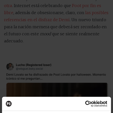
otra
. Internet está celebrando que
Poot por fin es
libre
, además de obsesionarse, claro, con
las posibles
referencias en el disfraz de Demi
. Un nuevo triunfo
para la nación memera que deberá ser recordado en
el futuro con este
mood
que se siente realmente
adecuado.