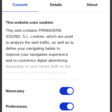
Consent
Details
About
This website uses cookies
This web contains PRIMAVERA
SOUND, S.L. cookies, which are used
to analyse the web traffic, as well as to
define your navigating habits to
improve your navigation experience
and to customise digital advertising
depending on your tastes both on this
Lo bobo como excusa de diversión.
Ver post
one as well as on other portals that
Billie Eilish ridiculiza a
you visit (Re-targeting). With this tool
you can prevent the insertion of these
Zuckerberg
Consent
cookies or third party cookies. In the
Necessary
Selection
link our
cookie policies
on the web
Pongámonos un poco más serios en el intermedio
there is information on how to disable
Preferences
del Haciendo Scroll de esta semana para hablar de
cookies on the browser. If you want to