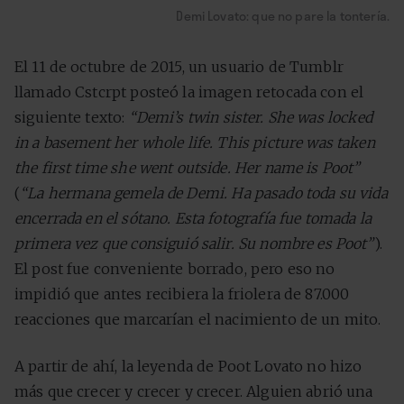
Demi Lovato: que no pare la tontería.
El 11 de octubre de 2015, un usuario de Tumblr
llamado Cstcrpt posteó la imagen retocada con el
siguiente texto:
“Demi’s twin sister. She was locked
in a basement her whole life. This picture was taken
the first time she went outside. Her name is Poot”
(
“La hermana gemela de Demi. Ha pasado toda su vida
encerrada en el sótano. Esta fotografía fue tomada la
primera vez que consiguió salir. Su nombre es Poot”
).
El post fue conveniente borrado, pero eso no
impidió que antes recibiera la friolera de 87.000
reacciones que marcarían el nacimiento de un mito.
A partir de ahí, la leyenda de Poot Lovato no hizo
más que crecer y crecer y crecer. Alguien abrió una