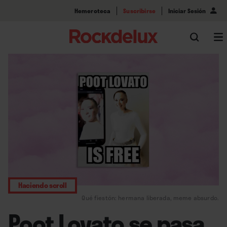
Hemeroteca
Suscribirse
Iniciar Sesión
Haciendo scroll
Qué fiestón: hermana liberada, meme absurdo.
Poot Lovato se pasa