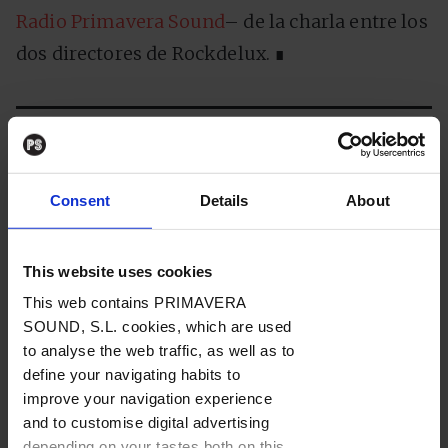
Radio Primavera Sound
– de la charla entre los
dos directores de Rockdelux. ∎
Etiquetas
2020s
/
2026
/
tertulia
Consent
Details
About
Compartir
This website uses cookies
This web contains PRIMAVERA
SOUND, S.L. cookies, which are used
to analyse the web traffic, as well as to
define your navigating habits to
improve your navigation experience
Lo último
and to customise digital advertising
depending on your tastes both on this