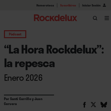
Hemeroteca
Suscribirse
Iniciar Sesión
Pódcast
“La Hora Rockdelux”:
la repesca
Enero 2026
Por
Santi Carrillo
y
Juan
Cervera