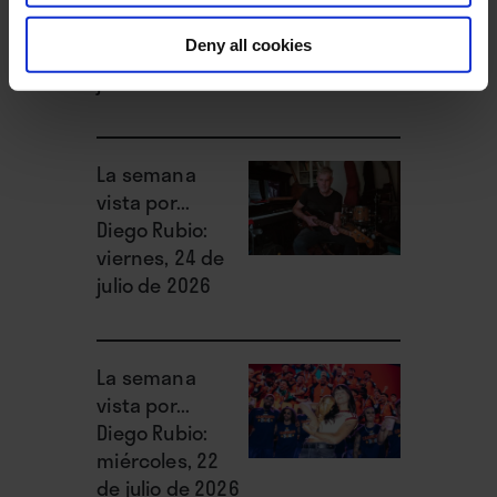
Manuel Caturla:
Deny all cookies
lunes, 27 de
julio de 2026
La semana
vista por...
Diego Rubio:
viernes, 24 de
julio de 2026
La semana
vista por...
Diego Rubio:
miércoles, 22
de julio de 2026