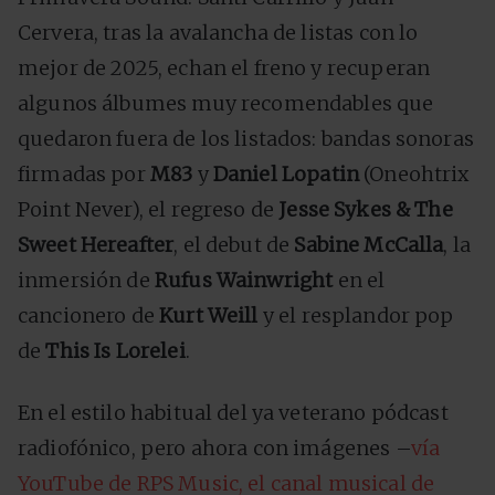
Cervera, tras la avalancha de listas con lo
mejor de 2025, echan el freno y recuperan
algunos álbumes muy recomendables que
quedaron fuera de los listados: bandas sonoras
firmadas por
M83
y
Daniel Lopatin
(Oneohtrix
Point Never), el regreso de
Jesse Sykes & The
Sweet Hereafter
, el debut de
Sabine McCalla
, la
inmersión de
Rufus Wainwright
en el
cancionero de
Kurt Weill
y el resplandor pop
de
This Is Lorelei
.
En el estilo habitual del ya veterano pódcast
radiofónico, pero ahora con imágenes –
vía
YouTube de RPS Music, el canal musical de