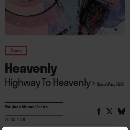
Álbum
Heavenly
Highway To Heavenly
›
Skep Wax, 2026
Por
Juan Manuel Freire
26. 03. 2026