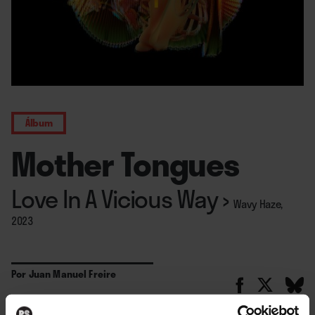
Álbum
Mother Tongues
Love In A Vicious Way
›
Wavy Haze,
2023
Por
Juan Manuel Freire
12. 09. 2023