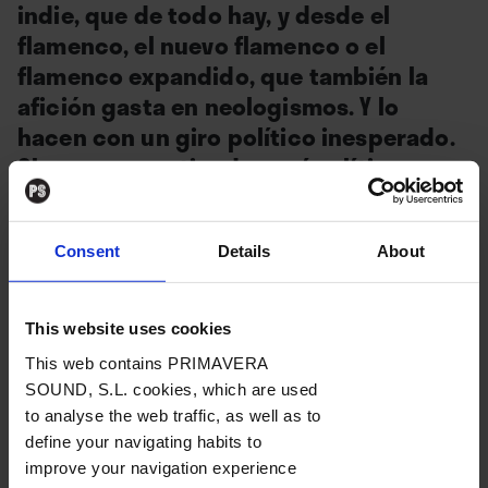
indie, que de todo hay, y desde el
flamenco, el nuevo flamenco o el
flamenco expandido, que también la
afición gasta en neologismos. Y lo
hacen con un giro político inesperado.
Claro, no se entiende aquí política
como el alistamiento partidista, sino
más bien como una toma de conciencia
sobre las canciones populares, su
Consent
Details
About
transmisión, su circulación y su puesta
en el mercado como un asunto
This website uses cookies
verdaderamente político. Motivo
This web contains PRIMAVERA
de portada del Rockdelux 387 (octubre
SOUND, S.L. cookies, which are used
2019).
to analyse the web traffic, as well as to
define your navigating habits to
improve your navigation experience