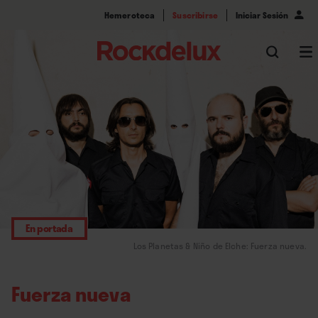
Hemeroteca
Suscribirse
Iniciar Sesión
En portada
Los Planetas & Niño de Elche: Fuerza nueva.
Fuerza nueva