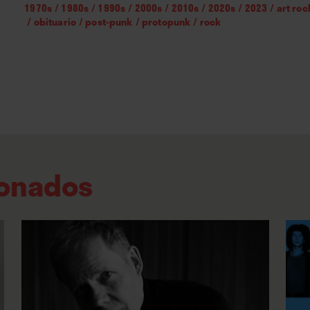
1970s
/
1980s
/
1990s
/
2000s
/
2010s
/
2020s
/
2023
/
art roc
/
obituario
/
post-punk
/
protopunk
/
rock
ionados