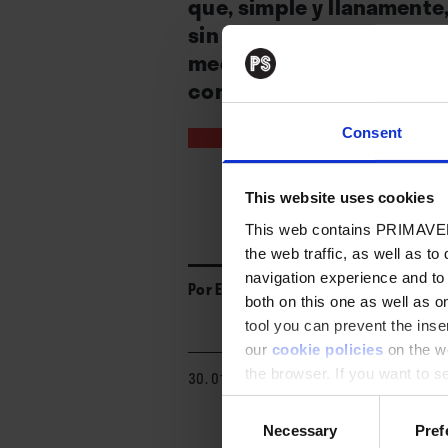
que, simple y llanamente,
sin la existencia de Tele
mediados de la década de 
como un artista al marg
Consent
This website uses cookies
This web contains PRIMAVER
the web traffic, as well as to
navigation experience and to
Por
Eduardo Ranedo
both on this one as well as on
tool you can prevent the inser
our
cookie policies
on the we
the browser. If you want to see
30. 01. 2023
appear again
Consent
Necessary
Pref
Selection