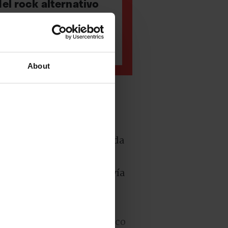
el rock alternativo
mbatible guitarra a
or lo significó
About
ido Brooke Delarco mediada
la noticia:
Tom Verlaine
legó hasta horas después vía
dios como ‘The New York
 inquietos ya habían
olaborador, anunciaba poco