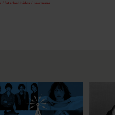
k
/
Estados Unidos
/
new wave