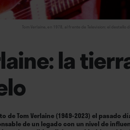
Tom Verlaine, en 1978, al frente de Television: el destello 
aine: la tierr
elo
to de Tom Verlaine (1949-2023) el pasado dí
nsable de un legado con un nivel de influen