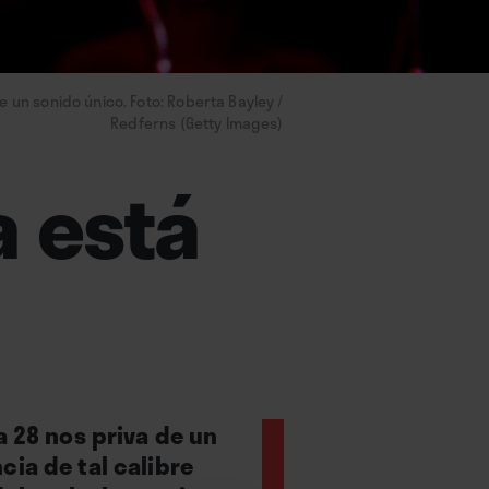
de un sonido único. Foto: Roberta Bayley /
Redferns (Getty Images)
a está
a 28 nos priva de un
cia de tal calibre