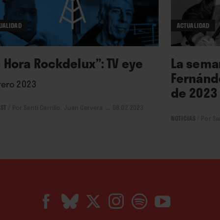
UALIDAD
ACTUALIDAD
a Hora Rockdelux”: TV eye
La seman
Fernánde
rero 2023
de 2023
ST
/
Por Santi Carrillo, Juan Cervera
→ 08.02.2023
NOTICIAS
/
Por Sa