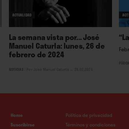
ACTUALIDAD
ACT
La semana vista por... José
“L
Manuel Caturla: lunes, 26 de
Feb
febrero de 2024
PÓDCA
NOTICIAS
/
Por José Manuel Caturla
→ 26.02.2024
Home
Política de privacidad
Suscribirse
Términos y condiciones