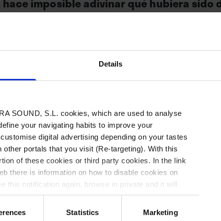
 hace imposible adivinar qué hubiera sido d
vision, grupo referencial que lideró con su i
los setenta. Su carrera en solitario posteri
en de todo.
Details
A SOUND, S.L. cookies, which are used to analyse
 define your navigating habits to improve your
Un mensaje en Facebook del ingeniero de son
 customise digital advertising depending on your tastes
 other portals that you visit (Re-targeting). With this
la tarde del sábado 28 de enero de 2023 detonó 
tion of these cookies or third party cookies. In the link
(1949-2023) había muerto. La verificación no l
b there is information on how to disable cookies on
los obituarios de urgencia publicados por me
 this notification again, browse in private and it will
Times’ o ‘Variety’, pero para entonces los más
erences
Statistics
Marketing
comprobado que Jimmy Rip, su más estrecho c