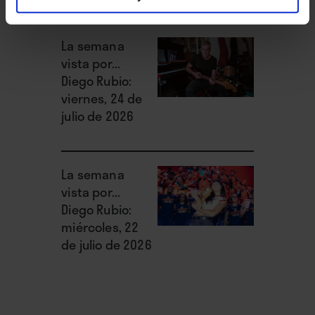
La semana
vista por...
Diego Rubio:
viernes, 24 de
julio de 2026
La semana
vista por...
Diego Rubio:
miércoles, 22
de julio de 2026