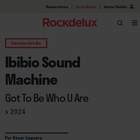
Hemeroteca
Suscribirse
Iniciar Sesión
Canción del día
Ibibio Sound
Machine
Got To Be Who U Are
›
2024
Por
César Luquero