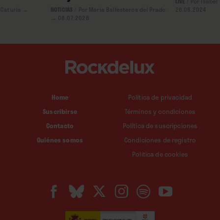
LIVE
/
Por Isabel
 Caturla
→
NOTICIAS
/
Por María Ballesteros del Prado
26.08.2024
→ 08.07.2026
Home
Política de privacidad
Suscribirse
Términos y condiciones
Contacto
Política de suscripciones
Quiénes somos
Condiciones de registro
Política de cookies