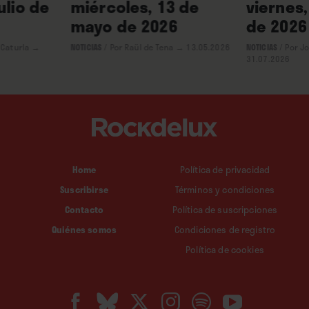
ulio de
miércoles, 13 de
viernes,
mayo de 2026
de 2026
 Caturla
→
NOTICIAS
/
Por Raül de Tena
→ 13.05.2026
NOTICIAS
/
Por J
31.07.2026
Home
Política de privacidad
Suscribirse
Términos y condiciones
Contacto
Política de suscripciones
Quiénes somos
Condiciones de registro
Política de cookies