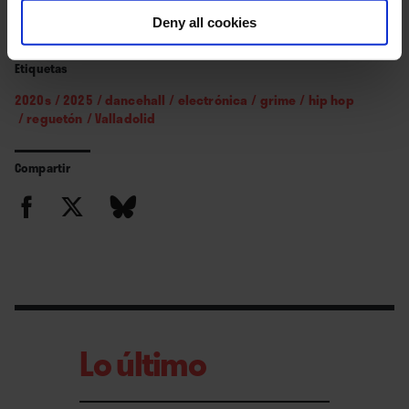
Deny all cookies
Etiquetas
2020s
/
2025
/
dancehall
/
electrónica
/
grime
/
hip hop
/
reguetón
/
Valladolid
Compartir
Lo último