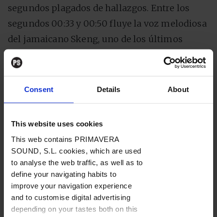
segundos plagados de hallazgos. Entre los
segundos 00:33 y 00:50 fluye la voz melodiosa
del jamaicano Skeng, uno de los últimos
ídolos subterráneos del dancehall, y en la
segunda mitad de la canción es el rapero
valenciano Hoke quien entra con un
flow
Consent
Details
About
lanzado con un estilo vocal tan natural que
desconcierta precisamente por eso.
This website uses cookies
This web contains PRIMAVERA
Hilos invisibles todo el tiempo entre formas y
SOUND, S.L. cookies, which are used
conceptos que sugieren, invitan a pensar y,
to analyse the web traffic, as well as to
sobre todo, funcionan
. “Fumo blando /
Loctite
define your navigating habits to
improve your navigation experience
/
Dedos sticky /
La sombra de la razón tras un
and to customise digital advertising
hiperlink /
Yo dije simple, no fácil /
Lo luzco
depending on your tastes both on this