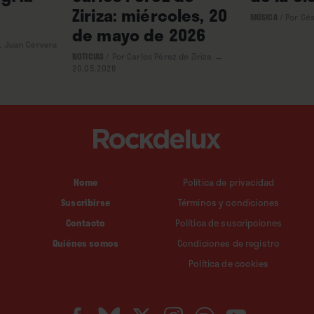
Ziriza: miércoles, 20
MÚSICA
/
Por Cé
de mayo de 2026
o, Juan Cervera
NOTICIAS
/
Por Carlos Pérez de Ziriza
→
20.05.2026
Home
Política de privacidad
Suscribirse
Términos y condiciones
Contacto
Política de suscripciones
Quiénes somos
Condiciones de registro
Política de cookies