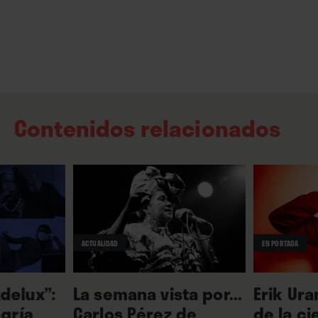
Contenidos relacionados
ACTUALIDAD
EN PORTADA
delux”:
La semana vista por...
Erik Ura
egría
Carlos Pérez de
de la ci