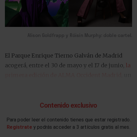
Alison Goldfrapp y Róisín Murphy: doble cartel.
El Parque Enrique Tierno Galván de Madrid
acogerá, entre el 30 de mayo y el 17 de junio,
la
primera edición de ALMA Occident Madrid
, un
ciclo de conciertos al que se acaban de sumar
Alison Goldfrapp
y
Róisín Murphy
,
protagonistas de la jornada del 4 de junio. Un
Contenido exclusivo
doble cartel que se presume ineludible para
Para poder leer el contenido tienes que estar registrado.
cualquier amante de los sonidos electropop
Regístrate
y podrás acceder a 3 artículos gratis al mes.
que llegan desde las Islas Británicas, con dos