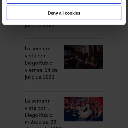
vista por... José
Manuel Caturla:
Deny all cookies
lunes, 27 de
julio de 2026
La semana
vista por...
Diego Rubio:
viernes, 24 de
julio de 2026
La semana
vista por...
Diego Rubio:
miércoles, 22