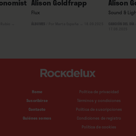
honomist
Alison Goldfrapp
Alison G
Flux
Sound & Lig
 Rubio
→
ÁLBUMES
/
Por Marta España
→ 18.09.2025
CANCIÓN DEL DÍA
17.06.2025
Home
Política de privacidad
Suscribirse
Términos y condiciones
Contacto
Política de suscripciones
Quiénes somos
Condiciones de registro
Política de cookies