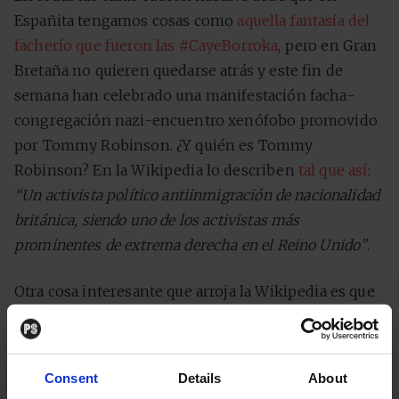
Españita tengamos cosas como
aquella fantasía del
facherío que fueron las #CayeBorroka
, pero en Gran
Bretaña no quieren quedarse atrás y este fin de
semana han celebrado una manifestación facha-
congregación nazi-encuentro xenófobo promovido
por Tommy Robinson. ¿Y quién es Tommy
Robinson? En la Wikipedia lo describen
tal que así
:
“Un activista político antiinmigración de nacionalidad
británica, siendo uno de los activistas más
prominentes de extrema derecha en el Reino Unido”
.
Otra cosa interesante que arroja la Wikipedia es que
este señor
no se llama realmente Tommy Robinson
,
sino Stephen Christopher Yaxley-Lennon. Y que, de
hecho, hasta llegar a su actual nombre ha pasado por
Consent
Details
About
muchos otros como Andrew McMaster (que suena a