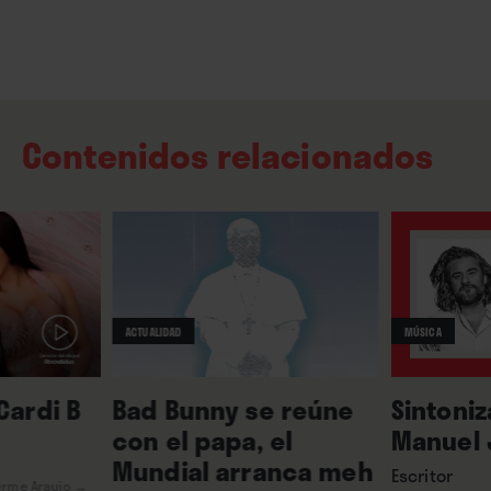
Contenidos relacionados
ACTUALIDAD
MÚSICA
Bad Bunny se reúne
Cardi B
Sintoni
con el papa, el
Manuel 
Mundial arranca meh
Escritor
erme Araujo
→