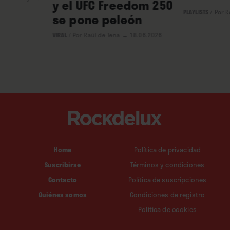
y el UFC Freedom 250
PLAYLISTS
/
Por 
se pone peleón
VIRAL
/
Por Raül de Tena
→ 18.06.2026
Home
Política de privacidad
Suscribirse
Términos y condiciones
Contacto
Política de suscripciones
Quiénes somos
Condiciones de registro
Política de cookies