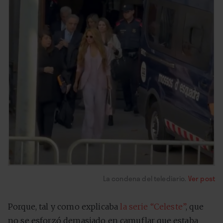
La condena del telediario.
Ver post
Porque, tal y como explicaba
la serie “Celeste”
, que
no se esforzó demasiado en camuflar que estaba