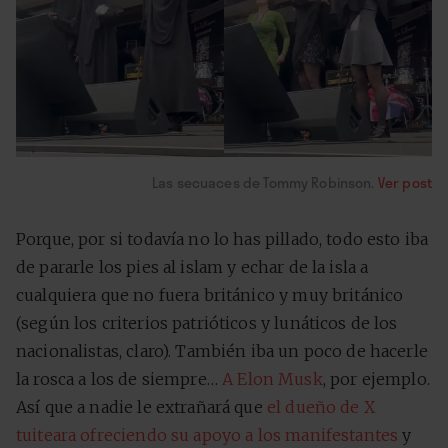
Las secuaces de Tommy Robinson.
Ver post
Porque, por si todavía no lo has pillado, todo esto iba
de pararle los pies al islam y echar de la isla a
cualquiera que no fuera británico y muy británico
(según los criterios patrióticos y lunáticos de los
nacionalistas, claro). También iba un poco de hacerle
la rosca a los de siempre…
A Elon Musk
, por ejemplo.
Así que a nadie le extrañará que
el dueño de X
tuiteara ofreciendo su apoyo a los manifestantes
y