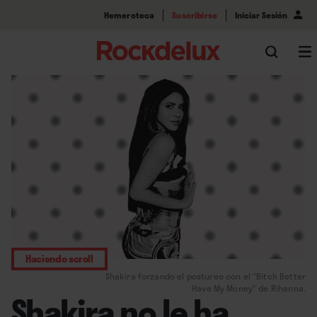
Hemeroteca
Suscribirse
Iniciar Sesión
Haciendo scroll
Shakira forzando el postureo con el “Bitch Better
Have My Money” de Rihanna.
Shakira no le ha